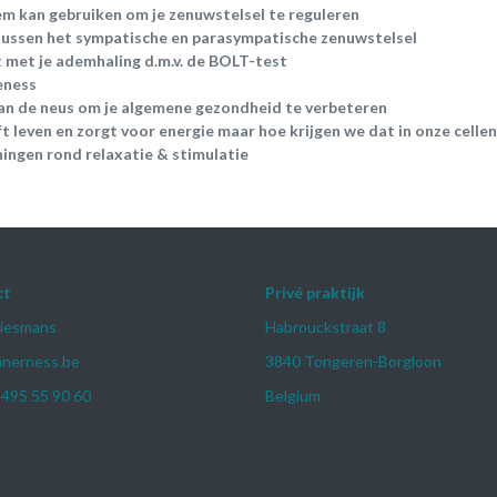
em kan gebruiken om je zenuwstelsel te reguleren
 tussen het sympatische en parasympatische zenuwstelsel
t met je ademhaling d.m.v. de BOLT-test
eness
van de neus om je algemene gezondheid te verbeteren
t leven en zorgt voor energie maar hoe krijgen we dat in onze cellen
ningen rond relaxatie & stimulatie
ct
Privé praktijk
riesmans
Habrouckstraat 8
nnerness.be
3840 Tongeren-Borgloon
 495 55 90 60
Belgium