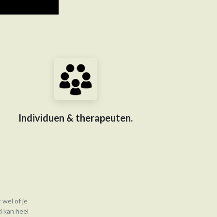
Individuen & therapeuten.
 wel of je
d kan heel