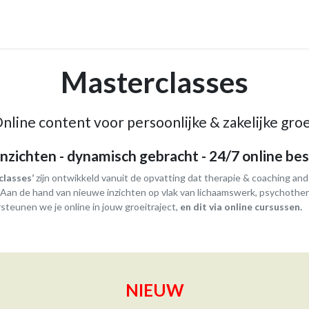
Over
Contacteer ons
Casa Alma Tierra
Masterclasses
nline content voor persoonlijke & zakelijke groe
nzichten - dynamisch gebracht - 24/7 online be
classes’
zijn ontwikkeld vanuit de opvatting dat therapie & coaching an
Aan de hand van nieuwe inzichten op vlak van lichaamswerk, psychothe
eunen we je online in jouw groeitraject,
en dit via online cursussen.
NIEUW