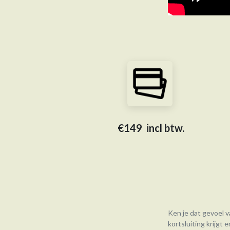
€149 incl btw.
Ken je dat gevoel va
kortsluiting krijgt