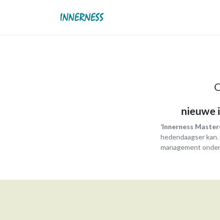
OVERSLAAN NAAR INHOUD
Shop
Aanbod
Podcasts
O
nieuwe i
‘Innerness Master
hedendaagser kan. 
management onderst