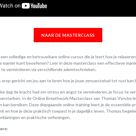
NAAR DE MASTERCLASS
 een volledige en betrouwbare online cursus die je leert hoe je relaxe
ve manier kunt beoefenen? Leer in deze masterclass een effectieve mani
n te verminderen via verschillende ademtechnieken.
 erop gericht om jou aan te leren hoe je jouw zenuwstelsel tot rust kan
 elke dag de kracht had om stress en angst te verminderen, je focus te ve
e versterken. In de Online Breathwork Masterclass van Thomas Vyncke lee
n kan bereiken. Deze diepgaande online training leert je de essentiële pr
 en hoe je deze praktisch toepast in je dagelijks leven. Thomas begelei
erklaringen en praktische oefeningen.
ere: