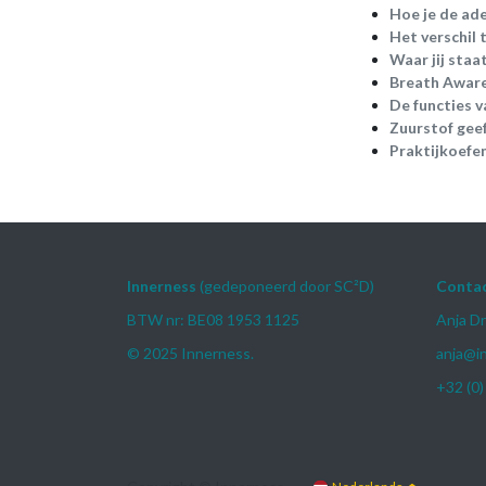
Hoe je de ad
Het verschil
Waar jij staa
Breath Awar
De functies 
Zuurstof geef
Praktijkoefe
Innerness
(gedeponeerd door SC²D)
Conta
BTW nr: BE08 1953 1125
Anja D
© 2025 Innerness.
anja@i
+32 (0)
Nederlands