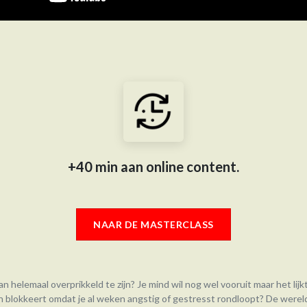
+40 min aan online content.
NAAR D​​E MASTERCLASS
n helemaal overprikkeld te zijn? Je mind wil nog wel vooruit maar het lijkt
 en blokkeert omdat je al weken angstig of gestresst rondloopt? De werel