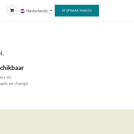
Nederlands
AFSPRAAK MAKEN
i.
schikbaar
ders én
rapie en change