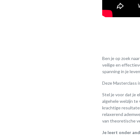
Ben je op zoek naar
veilige en effectie
spanning in je leve
Deze Masterclass is
Stel je voor dat je
algehele welzijn t
krachtige resultate
relaxerend ademwerk
van theoretische v
Je leert onder and