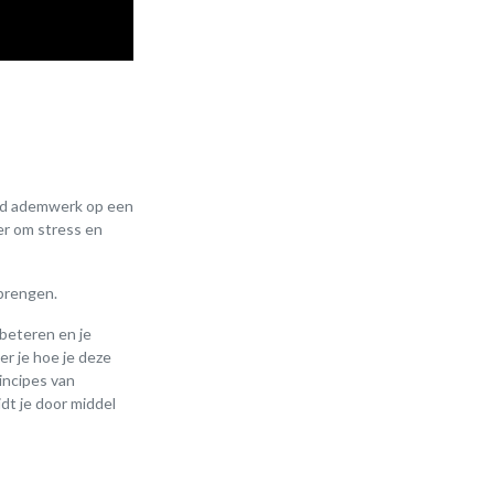
rend ademwerk op een
er om stress en
 brengen.
rbeteren en je
r je hoe je deze
incipes van
dt je door middel