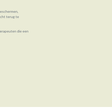
 beschermen,
acht terug te
therapeuten die een