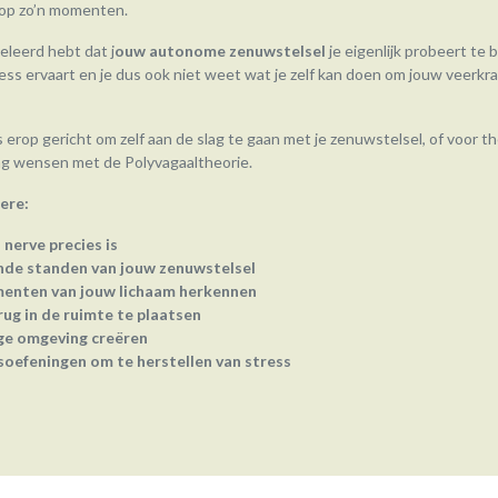
 op zo’n momenten.
geleerd hebt dat j
ouw autonome zenuwstelsel
je eigenlijk probeert te
ess ervaart en je dus ook niet weet wat je zelf kan doen om jouw veerkr
 erop gericht om zelf aan de slag te gaan met je zenuwstelsel, of voor 
g wensen met de Polyvagaaltheorie.
ere:
nerve precies is
ende standen van jouw zenuwstelsel
enten van jouw lichaam herkennen
rug in de ruimte te plaatsen
ige omgeving creëren
oefeningen om te herstellen van stress