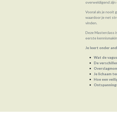
overweldigend zijn
Vooral als je nooit 
waardoor je net str
vinden.
Deze Masterclass is
eerste kennismakin
Je leert onder and
Wat de vagus 
De verschill
Overslagmom
Je lichaam te
Hoe een veil
Ontspannings